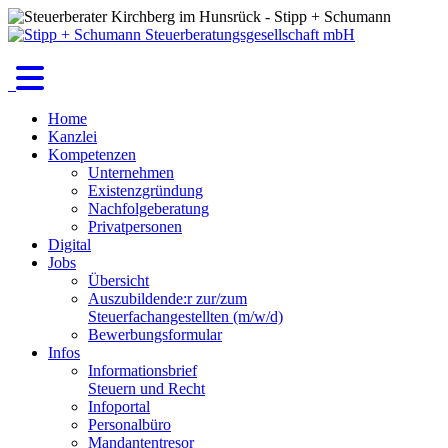
Home
Kanzlei
Kompetenzen
Unternehmen
Existenzgründung
Nachfolgeberatung
Privatpersonen
Digital
Jobs
Übersicht
Auszubildende:r zur/zum
Steuerfachangestellten (m/w/d)
Bewerbungsformular
Infos
Informationsbrief
Steuern und Recht
Infoportal
Personalbüro
Mandantentresor